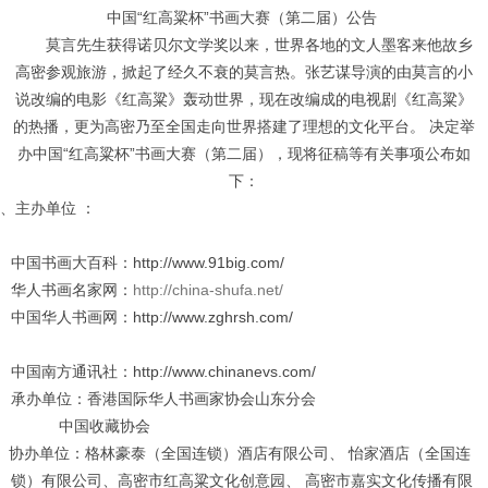
中国“红高粱杯”书画大赛（第二届）公告
莫言先生获得诺贝尔文学奖以来，世界各地的文人墨客来他故乡
高密参观旅游，掀起了经久不衰的莫言热。张艺谋导演的由莫言的小
说改编的电影《红高粱》轰动世界，现在改编成的电视剧《红高粱》
的热播，更为高密乃至全国走向世界搭建了理想的文化平台。 决定举
办中国“红高粱杯”书画大赛（第二届），现将征稿等有关事项公布如
下：
、主办单位 ：
中国书画大百科：http://www.91big.com/
华人书画名家网：
http://china-shufa.net/
中国华人书画网：http://www.zghrsh.com/
中国南方通讯社：http://www.chinanevs.com/
承办单位：香港国际华人书画家协会山东分会
中国收藏协会
协办单位：格林豪泰（全国连锁）酒店有限公司、 怡家酒店（全国连
锁）有限公司、高密市红高粱文化创意园、
高密市嘉实文化传播有限