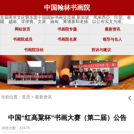
中国翰林书画院
首届两岸文化暨东盟十国国际书画交流展,新加坡、馬來西亞、印尼、泰
國、越南、菲律賓、文萊、緬甸、柬埔寨和老撾。以公布实文为准。
网站首页
书画院专题
最新资讯
书画院成员
书画院名家
领导与名人
书画院活动
投诉与建议
当前位置：
首页
>
最新资讯
󰊒
中国“红高粱杯”书画大赛（第二届）公告
浏览次数：12475