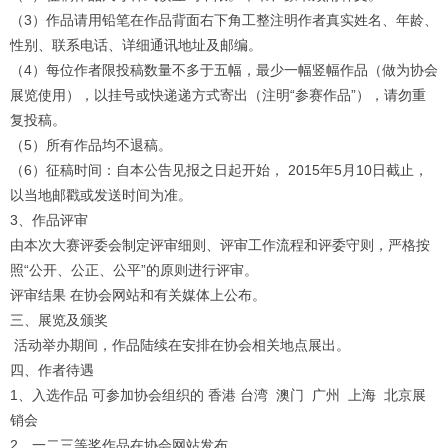
（3）作品请用铅笔在作品背面右下角工整注明作者真实姓名、年龄、
性别、联系电话、详细通讯地址及邮编。
（4）每位作者限投稿数量不多于五幅，最少一幅竖幅作品（做为协会
展览使用），以挂号或快递递方式寄出（注明“参赛作品”），请勿重
复投稿。
（5）所有作品均不退稿。
（6）征稿时间：自本公告见报之日起开始， 2015年5月10日截止，
以当地邮戳或发送时间为准。
3、作品评审
由本次大赛评委会制定评审细则、评审工作流程和评委守则，严格按
照“公开、公正、公平”的原则进行评审。
评审结果 在协会网站和有关媒体上公布。
三、展览及颁奖
活动举办期间，作品陆续在安排在协会相关地点展出。
四、作者待遇
1、入选作品 可参加协会组织的 香港 台湾 澳门 广州 上海 北京展
销会
2、一二三等奖作品在协会网站发布。