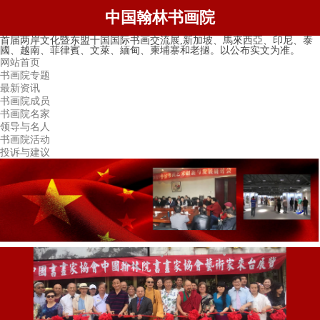
中国翰林书画院
首届两岸文化暨东盟十国国际书画交流展,新加坡、馬來西亞、印尼、泰
國、越南、菲律賓、文萊、緬甸、柬埔寨和老撾。以公布实文为准。
网站首页
书画院专题
最新资讯
书画院成员
书画院名家
领导与名人
书画院活动
投诉与建议