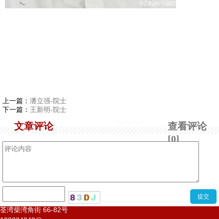
上一篇：
潘立强-院士
下一篇：
王新明-院士
文章评论
查看评论
[0]
荃湾柴湾角街
66-82
号