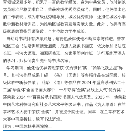
育领域深耕多年，积累了丰富的教学经验。身为中共党员，他时刻以
党员标准严格要求自己，荣获校级优秀党员称号。同时，他凭借出色
的工作表现，成为市级优秀辅导员、城区优秀教师，还担任城区小学
数学新教材培训员，为推动区域教育发展贡献力量。此外，他拥有高
级家庭教育指导师资质，全方位助力学生成长。
自幼对书法怀有浓厚兴趣，这份热爱驱使他不断探索与精进。曾在
城区工会书法培训班接受启蒙，后进入及象书画院，依次参加书法院
长班、书法大师班、溯源研修班、名家重塑创作班，进行系统而深入
的学习，师从邹贵生先生等书法名家。
学习期间，他凭借优异表现荣获“优秀班长”奖、“翰墨飞跃之星”称
号。其书法作品成果丰硕，《茶》《国家》等多幅作品在城区级、校
级比赛中斩获佳绩；《福》《道》等作品在 2024 年盛唐系列第二十
二届“华夏杯”全国书画大赛中，一举夺得“金奖”及线上人气“优秀奖”，
还荣获 2024 年“百强传承书画家”书画人气优秀奖。2025 年，他荣获
中国艺术科技研究所社会艺术水平等级证书，作品《为人厚道》在兰
亭杯艺术大赛中荣获“金奖”，并被授予院士证。同年，在兰亭杯艺术
大赛中再度折桂，续写书法辉煌。
现为：中国翰林书画院院士