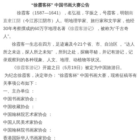
“
徐霞客杯
”
中国书画大赛公告
徐霞客（1587—1641），名弘祖，字振之，号霞客，明朝
南
直隶
江阴
（今江苏江阴市）人。明地理学家、旅行家和文学家，他经
30年考察撰成的60万字地理名著《
徐霞客游记
》，被称为“千古奇
人”。
徐霞客一生志在四方，足迹遍及今21个省、市、自治区
。“达人
所之未达，探人所之未知” ，所到之处，探幽寻秘，并记有游记，记
录观察到的各种现象、人文、地理、动植物等状况。
《
徐霞客游记
》开篇之日（5月19日）被定为中国旅游日。
为纪念徐霞客，决定举办： “徐霞客杯” 中国书画大赛，现将征稿等有
关事项公布如下：
一、主办单位 ：
中国书画家协会：
中国收藏协会 ：
中国翰林院艺术家协会 ：
中国人民美术家协会
中国翰林院书画家协会 ：
香港国际华人书画家协会 ：