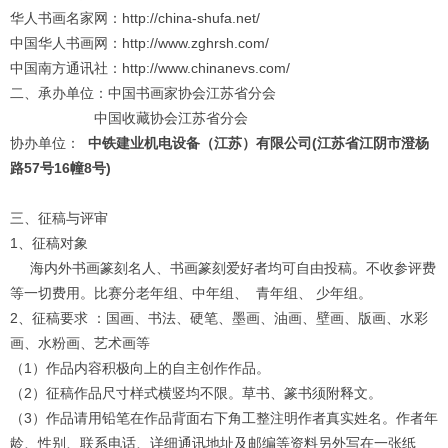
华人书画名家网：http://china-shufa.net/
中国华人书画网：http://www.zghrsh.com/
中国南方通讯社：http://www.chinanevs.com/
1
2
3
4
二、承办单位：中国书画家协会江苏省分会
中国收藏协会江苏省分会
协办单位：
中铁建业机电设备（江苏）有限公司
(
江苏省江阴市澄杨
路
57
号
16
幢
8
号
)
三、征稿与评审
1、征稿对象
海内外书画篆刻名人、书画篆刻爱好者均可自由投稿。不收参评费
等一切费用。比赛分老年组、中年组、 青年组、 少年组。
2、征稿要求 ：国画、书法、硬笔、墨画、油画、壁画、版画、水彩
画、水粉画、艺术画等
（1）作品内容积极向上的自主创作作品。
（2）征稿作品尺寸样式横竖均不限。草书、篆书须附释文。
（3）作品请用铅笔在作品背面右下角工整注明作者真实姓名。作者年
龄、性别、联系电话、详细通讯地址及邮编等资料另外写在一张纸