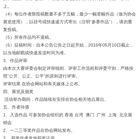
上。
（4）每位作者限投稿数量不多于五幅，最少一幅竖幅作品（做为协会
展览使用），以挂号或快递递方式寄出（注明“参赛作品”），请勿重
复投稿。
（5）所有作品均不退稿。
（6）征稿时间：自本公告公告之日起开始，2016年05月10日截止，
以当地邮戳或快递发送时间为准。
3、作品评审
由本次大赛评委会制定评审细则、评审工作流程和评委守则，严格按
照“公开、公正、公平”的原则进行评审。
评审结果 在协会网站和有关媒体上公布。
四、展览及颁奖
活动举办期间，作品陆续在安排在协会相关地点展出。
五、作者待遇
1、入选作品 可参加协会组织的 香港 台湾 澳门 广州 上海 北京展
销会
2、一二三等奖作品在协会网站发布。
3、 获奖作者发放获奖证书 。