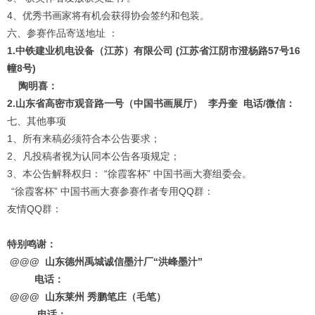
4、优秀书画家将有机会获得协会签约和包装。
六、参赛作品寄送地址 ：
1.
中铁建业机电设备（江苏）有限公司
(
江苏省江阴市澄杨路
57
号
16
幢
8
号
)
陶明喜：
2.
山东省高密市观音路一号（中国书画展厅）
李丹奎
电话
/
微信：
七、其他事项
1、所有来稿必须符合本公告要求；
2、凡投稿者视为认同本公告各项规定；
3、本公告解释权归： “徐霞客杯” 中国书画大赛组委会。
“徐霞客杯” 中国书画大赛参赛作者专用QQ群：
友情QQ群：
特别鸣谢：
@@@
山东德州禹城诚信墨汁厂
“
洪峰墨汁
”
电话：
@@@
山东莱州
秀鹏笔庄（毛笔）
电话：