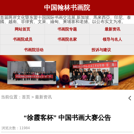
中国翰林书画院
首届两岸文化暨东盟十国国际书画交流展,新加坡、馬來西亞、印尼、泰
國、越南、菲律賓、文萊、緬甸、柬埔寨和老撾。以公布实文为准。
网站首页
书画院专题
最新资讯
书画院成员
书画院名家
领导与名人
书画院活动
投诉与建议
当前位置：
首页
>
最新资讯
󰊒
“徐霞客杯” 中国书画大赛公告
浏览次数：11984