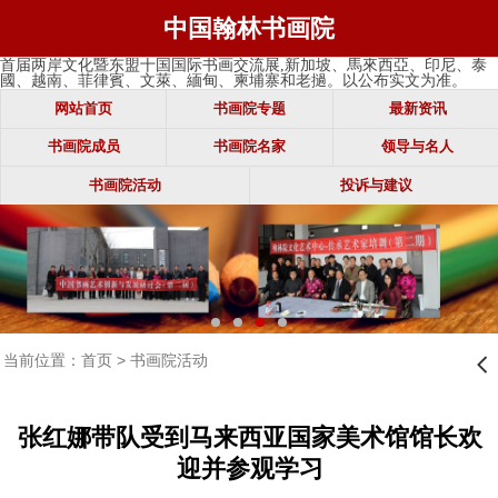
中国翰林书画院
首届两岸文化暨东盟十国国际书画交流展,新加坡、馬來西亞、印尼、泰
國、越南、菲律賓、文萊、緬甸、柬埔寨和老撾。以公布实文为准。
网站首页
书画院专题
最新资讯
书画院成员
书画院名家
领导与名人
书画院活动
投诉与建议
当前位置：
首页
>
书画院活动
󰊒
张红娜带队受到马来西亚国家美术馆馆长欢
迎并参观学习