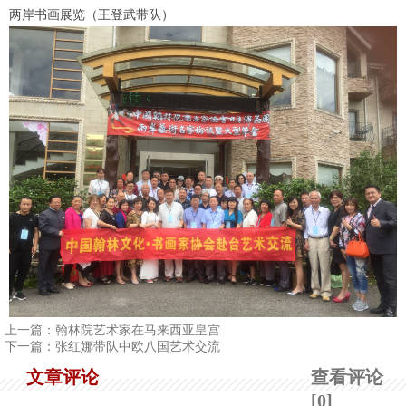
两岸书画展览（王登武带队）
上一篇：
翰林院艺术家在马来西亚皇宫
下一篇：
张红娜带队中欧八国艺术交流
文章评论
查看评论
[0]