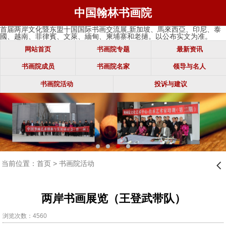
中国翰林书画院
首届两岸文化暨东盟十国国际书画交流展,新加坡、馬來西亞、印尼、泰
國、越南、菲律賓、文萊、緬甸、柬埔寨和老撾。以公布实文为准。
网站首页
书画院专题
最新资讯
书画院成员
书画院名家
领导与名人
书画院活动
投诉与建议
当前位置：
首页
>
书画院活动
󰊒
两岸书画展览（王登武带队）
浏览次数：4560