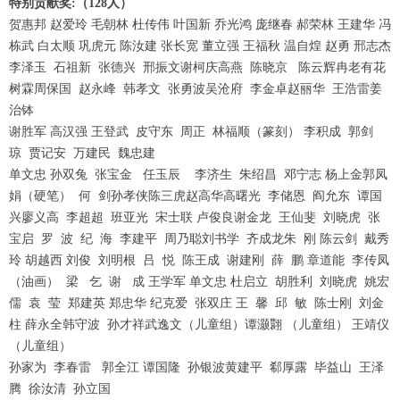
特别贡献奖:（128人）
贺惠邦 赵爱玲 毛朝林 杜传伟 叶国新 乔光鸿 庞继春 郝荣林 王建华 冯
栋武 白太顺 巩虎元 陈汝建 张长宽 董立强 王福秋 温自煌 赵勇 邢志杰
李泽玉 石祖新 张德兴 邢振文谢柯庆高燕 陈晓京 陈云辉冉老有花
1
2
3
4
树霖周保国 赵永峰 韩孝文 张勇波吴沧府 李金卓赵丽华 王浩雷姜
治钵
谢胜军 高汉强 王登武 皮守东 周正 林福顺（篆刻） 李积成 郭剑
琼 贾记安 万建民 魏忠建
单文忠 孙双兔 张宝金 任玉辰 李济生 朱绍昌 邓宁志 杨上金郭凤
娟（硬笔） 何 剑孙孝侠陈三虎赵高华高曙光 李储恩 阎允东 谭国
兴廖义高 李超超 班亚光 宋士联 卢俊良谢金龙 王仙斐 刘晓虎 张
宝启 罗 波 纪 海 李建平 周乃聪刘书学 齐成龙朱 刚 陈云剑 戴秀
玲 胡越西 刘俊 刘明根 吕 悦 陈王成 谢建刚 薛 鹏 章道能 李传凤
（油画） 梁 乞 谢 成 王学军 单文忠 杜启立 胡胜利 刘晓虎 姚宏
儒 袁 莹 郑建英 郑忠华 纪克爱 张双庄 王 馨 邱 敏 陈士刚 刘金
柱 薛永全韩守波 孙才祥武逸文（儿童组）谭灏翾 （儿童组） 王靖仪
（儿童组）
孙家为 李春雷 郭全江 谭国隆 孙银波黄建平 郗厚露 毕益山 王泽
腾 徐汝清 孙立国