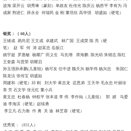
波海 渠开云 胡秀琳（篆刻）单政友 杜传光 陈庆云 杨胜平 李有为 冯
成家 荆述仁 薛永全 何瑞民 金 刚 董培欣 高华强 胡盛如（硬笔）
银奖：（ 60人）
王绪成 易尚尼 王文成 卓建武 林广国 王成荣 陈 亮（硬
笔） 赵 军 何 涛 赵富忠 岳振江
姚宇超 罗惠敏 杨耀广 田义生 马先增 席海鹏 陈光幼 朱锴志 陈红
王奎森 马贤荣 胡耀启
孙玉强孙承鹏(儿童组) 杨可友 任中进 魏天兴 杨学伟 杨兴忠 朱国仁
陈龙法 张传宝 胡盛如
周建和（硬笔）邱 刚 刘大学 蒋吉龙 迟恩弟 王天华 毛永忠 叶丽珍
章 芳 石文学 张元红 董小兵
黄文忠 杜春杨 钟权平 张本道 李 伟 李作灿（儿童组） 郭 婧 马爱
迪 李海滨（硬笔）赵续勇
李立凡 石力衡 仵 勇 关 迪 林芝蓉（硬笔）
优秀奖：（831人）