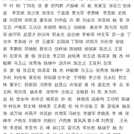
平 叶 刚 丁同良 张 赛 舒丙辉 卢振峰 邱 彬 朱家宝 张应兰 张体
超 李宏斌 张少英 张淮生 于嘉惠 曹允军 李赞峰 李思航 史留
建 刘昆明 胡乾龙 廖东就 刘华磊 许 辉 刘金生 张亚斌 杨 青 张
宝启 卢绪高 王法仪 朱德明 柳佐义 倪铭彬 秦吉华 陈与安 包琪
琛 姚守民 赵梁才 孙法琦 郭金光 赵志钢 李春琪 钟文军 苏一波 丁
光华 李美雄 许 骍 王建军 彭国雄 丁雨情 武明月 刘长荣 侯镇
家 李鹏程 郑驰航 蔡依洁 倪梓涵 陈锶锴 侯镇家 陈忠义 王富
利 彭景东 龚 领 张启龙 李正阳 赵续勇 张五进 陈喜富 魏 杰 钟
毓卿 马玉山 张秀海 陈继中 汤升科 陈忠义 王富利 彭景
东 龚 领 张启龙 陈喜富 魏 杰 钟毓卿 马玉山 张秀海 陈继中 汤
升科 刘传海 黄安桂 郑拓疆 任中进 于维勤 李少英 任永红 郭文
锋 董学仁 郭新国 冯秀章 赵景山 许海梁 黄 伟 庞宏杰 李 岳 宋
玉刚 周兴强 杨冬青 张明华 仝雄义 吴晓群 刘 凯 朱为民
赵 桢 曾余坤 孙存贞 柳景辰 孙 煊 林德强 战春鸣 王功明 陈健
华 钟吉来 郭文锋 胡绪美 王承图 初 纯 叶信瑜 王 菊 梁福来 杨东
海 成万锦 何禹平 何其妙 肖增军 冯林生 李建军 李晓燕 李 峰 张
峰华 卢艳东 刘晓华 刘航行 卢西奥 黄风风 黄小希 刘秀莲 王长
明 李虎斌 李贵书 石 峰 郝江宾 梁尽杰 常欣然 杨涵宇 杨 彤