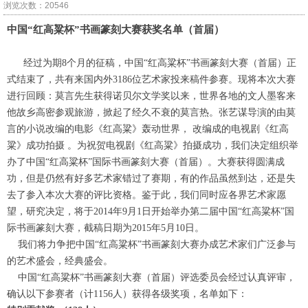
浏览次数：20546
中国“红高粱杯”书画篆刻大赛获奖名单（首届）
经过为期8个月的征稿，中国“红高粱杯”书画篆刻大赛（首届）正
式结束了，共有来国内外3186位艺术家投来稿件参赛。现将本次大赛
进行回顾：莫言先生获得诺贝尔文学奖以来，世界各地的文人墨客来
他故乡高密参观旅游，掀起了经久不衰的莫言热。张艺谋导演的由莫
言的小说改编的电影《红高粱》轰动世界， 改编成的电视剧《红高
粱》成功拍摄 。为祝贺电视剧《红高粱》拍摄成功，我们决定组织举
办了中国“红高粱杯”国际书画篆刻大赛（首届）。大赛获得圆满成
功，但是仍然有好多艺术家错过了赛期，有的作品虽然到达，还是失
去了参入本次大赛的评比资格。鉴于此，我们同时应各界艺术家愿
望，研究决定，将于2014年9月1日开始举办第二届中国“红高粱杯”国
际书画篆刻大赛，截稿日期为2015年5月10日。
我们将力争把中国“红高粱杯”书画篆刻大赛办成艺术家们广泛参与
的艺术盛会，经典盛会。
中国“红高粱杯”书画篆刻大赛（首届）评选委员会经过认真评审，
确认以下参赛者（计1156人）获得各级奖项，名单如下：