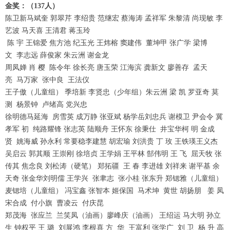
金奖：（137人）
陈卫新马斌奎 郭翠芹 李绍贵 范继宏 蔡海涛 孟祥军 朱黎清 尚现敏 李
艺波 马天喜 王清君 蒋玉玲
陈 宇 王锦爱 焦方池 纪玉光 王炜榕 窦建伟 董坤甲 张广学 梁博
文 李志远 薛俊家 朱云洲 谢金龙
周凤婵 肖 樱 陈令年 徐长亮 唐玉荣 江海滨 龚新文 廖善存 孟天
亮 马万家 张中良 王法仪
王子傲（儿童组） 季培新 李贤忠（少年组）朱云洲 梁 凯 罗亚奇 莫
测 杨景钟 卢绪高 党兴忠
徐明德马延海 房雪英 成万静 张亚斌 杨学岳刘忠兵 谢模卫 尹会令 冀
孝军 初 纯路耀锋 张志英 陆顺舟 王怀东 徐秉仕 井宝华柯 明 金成
贤 姚海威 孙永利 常要稳李建慧 胡宏瑜 刘洪贵 丁 玫 王铁瑛王义杰
吴启云 郭其顺 王崇刚 徐培贞 王学娟 王平林 郜伟明 王 飞 屈天牧 张
传其 焦念良 刘松涛（硬笔） 郑拓疆 王 春 李进雄 刘祥来 谢平基 余
天奇 张金华刘明儒 王学兴 张聿志 张小桂 张东升 郑锶雅（儿童组）
麦锶培（儿童组） 冯宝鑫 张智本 姬保国 马术坤 黄世 胡扬朋 姜 凤
宋合成 付小旗 曹凌云 付庆昆
郑茂海 张应兰 兰笑凤（油画）廖峰庆（油画） 王绍运 马大明 孙立
生 钟权平 王 璐 刘展鸿 李根喜 方 华 王富利 张学广 刘 卫 杨 升 高