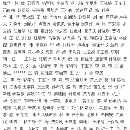
峰华 韩 敏 郭强霞 杨彩艳 李敏霞 霍志强 李夏宪 王晓婷 王东山
冯红梅 赵翠翠 崔艳菊 孟旭光 王小红 武建丽 吕 鑫 程利
华 张 慧 贾永慧 王 敏 闫海燕 白润清 赵慧琴 刘 娇 周丽荣 卢艳
东 刘晓华 刘航行 卢西奥 黄风风 黄小希 刘秀莲 卢 婷 于彩霞 史
云娟 任雅娟 张 丽 郗舒婷 李志高 任虎林 晁子庆 付晓刚 贾巧
林 王 凯 刘 彪 杜瑞青 马希英 赵有善 马 恒 和石根 王春晓 林缘
配 赵明界 李 伟 李晓燕 李 峰 张峰华 卢艳东 刘晓华 刘航行 卢
西奥 黄风风 黄小希 刘秀莲 卢 婷 于彩霞 史云娟 宋玉尭 李明
朝 任 一 王仲仕 陈毓圻 陈灿亮 倪 淦 蔡佳晗 唐曼琪 付晓刚 贾
巧林 王 凯 刘 彪 杜瑞青 李 奇 郭孝军 丁宝平 李 斌 韩 彤 梁
焕生 ****** 王 璐 翟晓霞 韩丽芳 王 丹 白 雪 李庆
兰 李 奇 郭孝军 丁宝平 李 斌 韩 彤 董顺田 黄文忠 莫 测 陈瑞
明 江雪松 王学良 王玉美 孙希武 赵 辉 曹东煜 苗生志 张 银 卢
新建 朱紫微 宾铁军 任 凯 赫建国 钟耀锋 黄育鑫 刘春阳 杭少
华 徐福兴 韦培松 何 涛 张窝胜 张永胜 贺宝珍 李 斌 孙承鹏 马
乾德 高树鹏 朱友祥 赵奇豪 于慧平 刘性林 常永生 高慧军 王 明
李 静 王亮亮 李天武杨君萍 郗 洲 伍永顺 谢模卫 金国安 许婉
妮 李秀兰 徐中锋 任 涛 费荣刚 王佳惠 周建世 王珺清 张保银 张
克忠 周 挺 孟昭文 陈 冲 李仙波 王 鹏 李 军 赵宝平 刘 凯 史