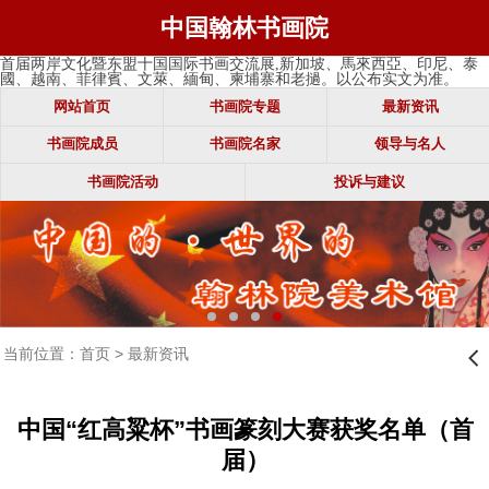
中国翰林书画院
首届两岸文化暨东盟十国国际书画交流展,新加坡、馬來西亞、印尼、泰
國、越南、菲律賓、文萊、緬甸、柬埔寨和老撾。以公布实文为准。
网站首页
书画院专题
最新资讯
书画院成员
书画院名家
领导与名人
书画院活动
投诉与建议
当前位置：
首页
>
最新资讯
󰊒
中国“红高粱杯”书画篆刻大赛获奖名单（首
届）