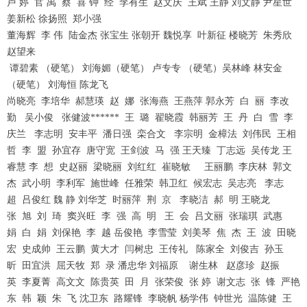
卢 婷 官 禹 蔡 喜 钟 经 李有生 赵文庆 王斌 王静 刘文静 尹星世
姜新松 徐扬照 郑小强
董海辉 李 伟 陆金杰 张宝生 张朝开 魏悦享 叶新征 楼晓芳 朱秀欣
赵望来
谭碧素 （硬笔） 刘海媚（硬笔） 卢专专 （硬笔）吴林峰 林安金
（硬笔） 刘海恒 陈龙飞
尚晓亮 李培华 郝慧瑛 赵 娜 张海燕 王燕萍 郭永芳 白 丽 李改
勤 吴小俊 张健波****** 王 璐 翟晓霞 韩丽芳 王 丹 白 雪 李
庆兰 李志明 安丰平 潘日强 栾合文 李宗明 金樟法 刘伟民 王相
哲 李 盟 孙宜存 唐守宽 王剑波 马 强 王天臻 丁志远 吴传龙 王
睿慧 李 想 史赵丽 梁晓丽 刘红红 崔晓敏 王丽鹏 李庆林 郭文
杰 武小明 李利军 施世峰 任雅荣 韩卫红 候宏志 吴志亮 李志
超 吕俊红 魏 静 刘华芝 时丽萍 荆 京 李晓洁 郝 明 王晓龙
张 旭 刘 琦 窦兴旺 李 强 高 明 王 会 吕文丽 张瑞琪 武惠
娟 白 娟 刘保艳 李 越 岳俊艳 李雪莹 刘美琴 焦 杰 王 波 田晓
宏 史成帅 王云鹏 黄大才 闫树忠 王传礼 陈家全 刘俊吉 孙玉
昕 田宜洪 屈天牧 郑 录 潘忠华 刘福原 谢生林 赵彦珍 赵振
英 李夏菁 高文文 陈贵英 田 月 张荣俊 张 婷 谢文志 张 锋 严艳
东 韩 颖 朱 飞 沈卫东 路耀锋 李晓帆 杨学伟 钟世光 温陈健 王