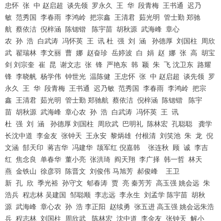
忠怀 张 中 赵启超 谈先领 罗永久 王 华 段青梅 王书通 迟乃
敏 范秀国 李春雨 李鸿岭 把宗鑫 王清君 茹光明 管士勤 郑驰
航 蔡依洁 倪梓涵 陈锶锴 陈宇苗 胡秋源 武海峰 章心
农 孙 浩 白武涛 冯怀英 王 讯 杜 强 刘 涵 孙德厚 刘国柱 周欣
武 翟瑞林 李文丽 曹 娜 赵奋珍 岳婷波 白 娟 赵 娜 张 高 胡宝
剑 刘宗奎 崔 昆 谢文志 张 锋 严艳东 韩 颖 朱 飞 沈卫东 路耀
锋 李晓帆 杨学伟 钟世光 温陈健 王忠怀 张 中 赵启超 谈先领 罗
永久 王 华 段青梅 王书通 迟乃敏 范秀国 李春雨 李鸿岭 把宗
鑫 王清君 茹光明 管士勤 郑驰航 蔡依洁 倪梓涵 陈锶锴 陈宇
苗 胡秋源 武海峰 章心农 孙 浩 白武涛 冯怀英 王 讯
杜 强 刘 涵 孙德厚 刘国柱 周欣武 巴明礼 陈林宏 孔聪聪 龚学
长沈中道 李金友 张钟天 王永安 黎炳雄 付根清 刘笑池 朱 龙 倪
文涵 郜天印 蒋吉华 冯建华 颉军红 倪嘉韩 张连秋 顾 诚 李吉
红 焦念良 单春华 董小亮 张洪琦 阎天翔 李广择 韩一哲 林天
燕 金铁山 徐彦羽 陈晋文 刘俊伟 马旭芳 郝俊峰 王卫
新 孔 欣 季光裕 孙守文 郇春涛 贾 亮 秦芳芳 高玉强 姚会远 朱
浩兵 程志林 吴建国 邹聪顺 李志远 李永生 刘孟学 陈宇苗 胡秋
源 武海峰 章心农 孙 浩 李正阳 赵续勇 张五进 高玉强 姚会远朱浩
兵 程志林 刘国柱 周欣武 陈林宏 沈中道 李金友 张钟天 解小