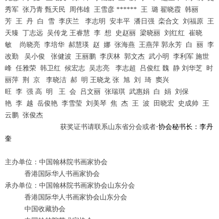
秀军 张乃青 甄天民 周伟雄 王雪彦 ****** 王 璐 翟晓霞 韩丽
芳 王 丹 白 雪 李庆兰 李志明 安丰平 潘日强 栾合文 刘福原 王
天臻 丁志远 吴传龙 王睿慧 李 想 史赵丽 梁晓丽 刘红红 崔晓
敏 尚晓亮 李培华 郝慧瑛 赵 娜 张海燕 王燕萍 郭永芳 白 丽 李
改勤 吴小俊 张健波 王丽鹏 李庆林 郭文杰 武小明 李利军 施世
峰 任雅荣 韩卫红 候宏志 吴志亮 李志超 吕俊红 魏 静 刘华芝 时
丽萍 荆 京 李晓洁 郝 明 王晓龙 张 旭 刘 琦 窦兴
旺 李 强 高 明 王 会 吕文丽 张瑞琪 武惠娟 白 娟 刘保
艳 李 越 岳俊艳 李雪莹 刘美琴 焦 杰 王 波 田晓宏 史成帅 王
云鹏 张俊杰
· 获奖证书请联系山东省分会或者
·
协会秘书长：李丹
奎
主办单位：中国翰林院书画家协会
香港国际华人书画家协会
承办单位：中国翰林院书画家协会山东分会
香港国际华人书画家协会山东分会
中国收藏协会