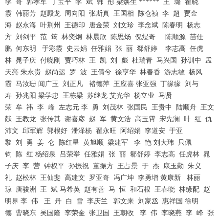
李 奇 郭孝军 丁宝平 李 斌 韩 彤 梁焕生 ****** 王 璐 翟晓
霞 韩丽芳 赵殿龙 周向阳 张斯真 王国相 陈仓祯 李 超 贾金
海 赵永海 叶荆州 王德印 唐金荣 刘文珍 李念斌 陈春明 杨志
方 刘剑平 范 筠 林奕炯 林晨欣 陈思炀 倪煜奇 陈顺源 苗仕
鹏 何东明 于彩霞 史云娟 任雅娟 张 丽 郗舒婷 李志高 任虎
林 晁子庆 付晓刚 贾巧林 王 凯 刘 彪 杜瑞青 马兴国 孙训中 孟
天亮 朱永贵 赵尚运 罗 波 王倩兮 徐亨华 林春香 游志敏 杨风
霞 马汝珊 闻广玉 刘正凡 褚德萍 王应喜 张亚强 丁缘缘 刘与
寿 孙兆阳 梁学忠 王栋梁 苏继龙 艾光华 杨立业 马贤
荣 牟 祎 李 峰 左志元 李 勇 刘茂林 张国民 王贵中 陆顺舟 王文
献 王教龙 张传其 谢喜彦 赵 军 黄文浩 高玉霄 宋先澜 叶 红 仇
沛文 邱军辉 郭根好 潘泽杨 翟永旺 阿绍娟 李道安 于亚
黎 刘 勇 姜 仑 陈红星 黄旭顺 梁建军 李 艳 刘大玮 只佩
钧 陈 红 杨绍泉 吕荣举 任雅娟 张 丽 郗舒婷 李志高 任虎林 晁
子庆 李 营 钟权平 孙振祝 董振方 王占景 于 杰 康玉勤 朱义
礼 赵松林 王仙斐 高建文 罗亚奇 冯广坤 李勇增 黄康新 林丽
琼 唐骏洲 王 斌 马希英 赵有善 马 恒 和石根 王春晓 林缘配 赵
明界 李 伟 王 丹 白 雪 李庆兰 郭文来 刘家丞 惠祥国 徐明
德 曹晓东 吴国隆 李荣金 张卫国 王朝收 李 伟 李晓燕 李 峰 张