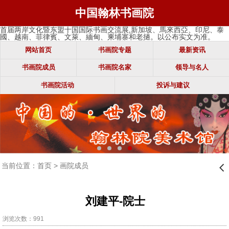
中国翰林书画院
首届两岸文化暨东盟十国国际书画交流展,新加坡、馬來西亞、印尼、泰
國、越南、菲律賓、文萊、緬甸、柬埔寨和老撾。以公布实文为准。
网站首页
书画院专题
最新资讯
书画院成员
书画院名家
领导与名人
书画院活动
投诉与建议
当前位置：
首页
>
画院成员
󰊒
刘建平-院士
浏览次数：991