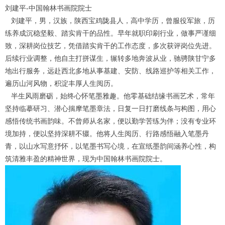
刘建平-中国翰林书画院
院士
刘建平，男，汉族，陕西宝鸡陇县人，高中学历，曾服役军旅，历
练养成沉稳坚毅、踏实肯干的品性。早年就职印刷行业，做事严谨细
致，深耕岗位技艺，凭借踏实肯干的工作态度，多次获评岗位先进。
后续行业调整，他自主打拼谋生，辗转多地奔波从业，驰骋陕甘宁多
地出行服务，远赴西北多地从事基建、安防、线路巡护等相关工作，
遍历山河风物，积淀丰厚人生阅历。
半生风雨磨砺，始终心怀笔墨雅趣。他零基础结缘书画艺术，常年
坚持临摹研习、潜心揣摩笔墨章法，日复一日打磨线条与构图，用心
感悟传统书画韵味。不曾师从名家，便以勤学苦练为伴；没有专业环
境加持，便以坚持深耕不辍。他将人生阅历、行路感悟融入笔墨丹
青，以山水写意抒怀，以笔墨书写心境，在宣纸墨韵间涵养心性，构
筑清雅丰盈的精神世界，现为中国翰林书画院院士。