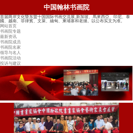
中国翰林书画院
首届两岸文化暨东盟十国国际书画交流展,新加坡、馬來西亞、印尼、泰
國、越南、菲律賓、文萊、緬甸、柬埔寨和老撾。以公布实文为准。
网站首页
书画院专题
最新资讯
书画院成员
书画院名家
领导与名人
书画院活动
投诉与建议