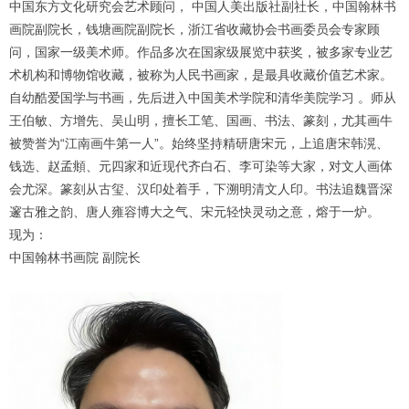
中国东方文化研究会艺术顾问， 中国人美出版社副社长，中国翰林书
画院副院长，钱塘画院副院长，浙江省收藏协会书画委员会专家顾
问，国家一级美术师。作品多次在国家级展览中获奖，被多家专业艺
术机构和博物馆收藏，被称为人民书画家，是最具收藏价值艺术家。
自幼酷爱国学与书画，先后进入中国美术学院和清华美院学习 。师从
王伯敏、方增先、吴山明，擅长工笔、国画、书法、篆刻，尤其画牛
被赞誉为“江南画牛第一人”。始终坚持精研唐宋元，上追唐宋韩滉、
钱选、赵孟頫、元四家和近现代齐白石、李可染等大家，对文人画体
会尤深。篆刻从古玺、汉印处着手，下溯明清文人印。书法追魏晋深
邃古雅之韵、唐人雍容博大之气、宋元轻快灵动之意，熔于一炉。
现为：
中国翰林书画院 副院长