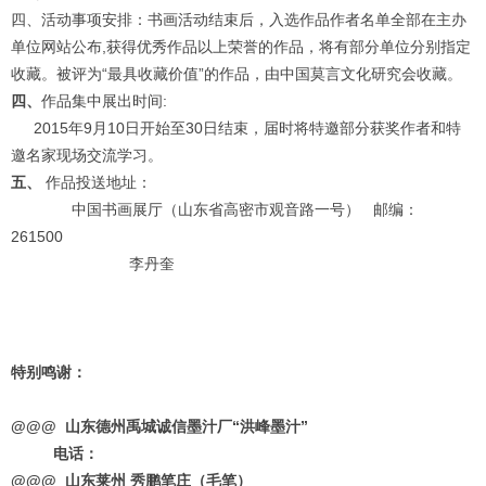
四、活动事项安排：书画活动结束后，入选作品作者名单全部在主办
单位网站公布,获得优秀作品以上荣誉的作品，将有部分单位分别指定
收藏。被评为“最具收藏价值”的作品，由中国莫言文化研究会收藏。
1
2
3
4
四、
作品集中展出时间:
2015年9月10日开始至30日结束，届时将特邀部分获奖作者和特
邀名家现场交流学习。
五、
作品投送地址：
中国书画展厅（山东省高密市观音路一号） 邮编：
261500
李丹奎
特别鸣谢：
@@@
山东德州禹城诚信墨汁厂“洪峰墨汁”
电话：
@@@
山东莱州
秀鹏笔庄（毛笔）