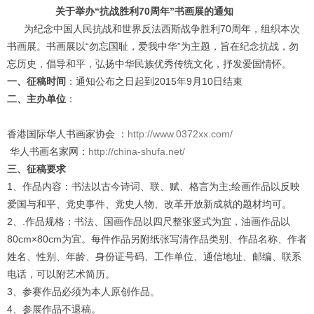
关于举办“抗战胜利70周年”书画展的通知
为纪念中国人民抗战和世界反法西斯战争胜利70周年，组织本次
书画展。书画展以“勿忘国耻，爱我中华”为主题，旨在纪念抗战，勿
忘历史，倡导和平，弘扬中华民族优秀传统文化，抒发爱国情怀。
一、征稿时间
：通知公布之日起到2015年9月10日结束
二、主办单位
：
香港国际华人书画家协会 ：
http://www.0372xx.com/
华人书画名家网：
http://china-shufa.net/
三、征稿要求
1、作品内容：书法以古今诗词、联、赋、格言为主;绘画作品以反映
爱国与和平、党史事件、党史人物、改革开放新成就的题材均可。
2、.作品规格：书法、国画作品以四尺整张竖式为宜，油画作品以
80cm×80cm为宜。每件作品另附纸张写清作品类别、作品名称、作者
姓名、性别、年龄、身份证号码、工作单位、通信地址、邮编、联系
电话，可以附艺术简历。
3、参赛作品必须为本人原创作品。
4、参展作品不退稿。