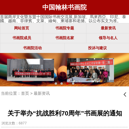
中国翰林书画院
首届两岸文化暨东盟十国国际书画交流展,新加坡、馬來西亞、印尼、泰
國、越南、菲律賓、文萊、緬甸、柬埔寨和老撾。以公布实文为准。
网站首页
书画院专题
最新资讯
书画院成员
书画院名家
领导与名人
书画院活动
投诉与建议
当前位置：
首页
>
最新资讯
󰊒
关于举办“抗战胜利70周年”书画展的通知
浏览次数：6877